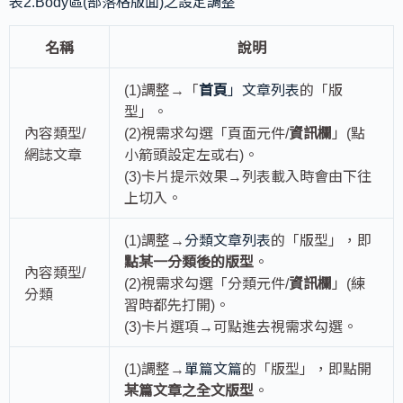
表2.Body區(部落格版面)之設定調整
名稱
說明
(1)調整→「
首頁
」文章列表
的「版
型」。
內容類型/
(2)視需求勾選「頁面元件/
資訊欄
」(點
網誌文章
小箭頭設定左或右)。
(3)卡片提示效果→列表載入時會由下往
上切入。
(1)調整→
分類文章列表
的「版型」，即
點某一分類後的版型
。
內容類型/
(2)視需求勾選「分類元件/
資訊欄
」(練
分類
習時都先打開)。
(3)卡片選項→可點進去視需求勾選。
(1)調整→
單篇文篇
的「版型」，即點開
某篇文章之全文版型
。