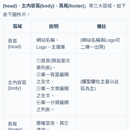
(head)
、
主內容區(body)
、
頁尾(footer)
」等三大區域，如下
表下圖所示。
區域
說明
備註
網站名稱、
(網站名稱與Logo可
頁首
(head)
Logo、主選單
二擇一出現)
①首頁(預設是文
章列表)、
②單一頁面展開
之全文、
(
版型變化
主要以此
主內容區
(body)
③單一文章展開
區為主)
之全文、
④單一分類展開
之列表。
版權宣告、其它
頁尾
(footer)