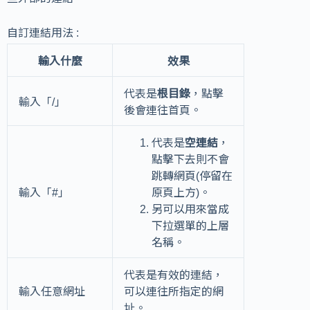
自訂連結用法 :
輸入什麼
效果
代表是
根目錄
，點擊
輸入「/」
後會連往首頁。
代表是
空連結
，
點擊下去則不會
跳轉網頁(停留在
輸入「#」
原頁上方)。
另可以用來當成
下拉選單的上層
名稱。
代表是有效的連結，
輸入任意網址
可以連往所指定的網
址。