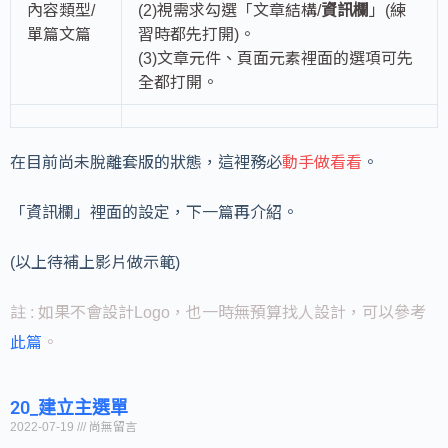
內容類型/
(2)視需求勾選「文章結構/
資訊欄
」(練
單篇文篇
習時都先打開)。
(3)文章元件、頁面元素裡面的選項可先
全都打開。
在目前尚未脫離套版的狀態，這裡務必
動手做看看
。
「資訊欄」裡面的設定，下一篇再介紹。
(以上待補上影片做示範)
註 : 如果不會設計Logo，也一時無預算找人設計，可以參考
此篇
。
20_建立主選單
2022-07-19
尚無留言