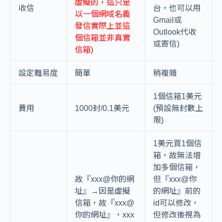
虛擬的，這只是
收信
台，也可以用
以一個網域名義
Gmail或
發信
實際上並這
Outlook代收
個信箱並非真實
或寄信)
信箱)
設定難易度
簡單
稍複雜
1個信箱1美元
費用
1000封/0.1美元
(預設無封數上
限)
1美元買1個信
箱，故無法增
加多個信箱，
故『xxx@你的網
但『xxx@你
址』→因是虛擬
的網址』前的
信箱，故『xxx@
id可以修改，
你的網址』，xxx
但修改後視為