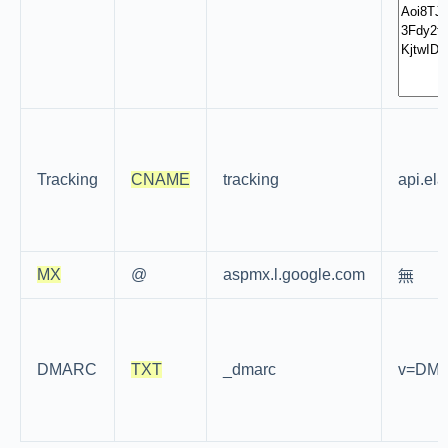
Tracking
CNAME
tracking
api.el
MX
@
aspmx.l.google.com
無
DMARC
TXT
_dmarc
v=DMA