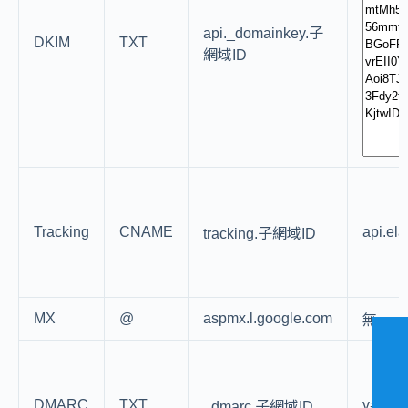
api._domainkey.子
DKIM
TXT
網域ID
Tracking
CNAME
api.el
tracking.子網域ID
MX
@
aspmx.l.google.com
無
DMARC
TXT
v=DMA
_dmarc.子網域ID