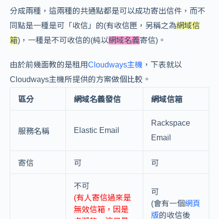
分成兩種，這兩種的共通點都是可以成功寄出信件，而不
同點是一種是可「收信」的(有收信匣，另稱之為
網域信
箱
)，一種是不可收信的(純以
網域名義
寄信)。
由於前幾面教的是租用
Cloudways主機
，下表就以
Cloudways主機所提供的方案做個比較。
區分
網域名義發信
網域信箱
Rackspace
Elastic Email
服務名稱
Email
寄信
可
可
不可
可
(有人寄信過來是
(會有一個
網頁
無效信箱，因是
版
的收信後