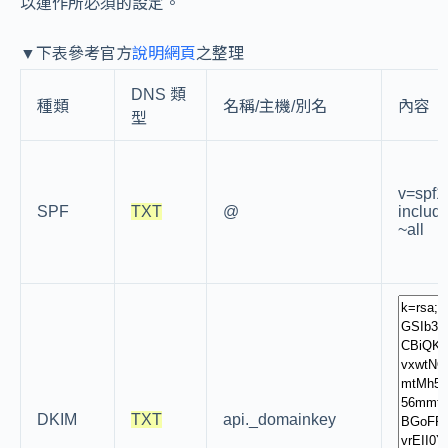
以運作所必須的設定。
▼下表參考官方
說明網頁
之整理
DNS 類
種類
名稱/主機/別名
內容
型
v=spf1
SPF
TXT
@
includ
~all
DKIM
TXT
api._domainkey