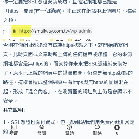
你一定要把SSL憑證安裝成功，且確定網址都已經是
「https」開頭(有一個鎖頭)，才正式在網站中上傳圖片、檔案
之類，
否則在你網址都還沒有成為https狀態之下，就開始編寫網
頁，此時頁面或文章時所上傳的任何檔案或媒體，它的來源
網址都會是無https的，而就算你未來把SSL憑證補安裝好
了，原本已上線的網頁中的媒體或圖，仍會是無https狀態的
路徑，這樣會造成整個網頁中有https與無https的圖檔混在一
起，形成「混合內容」，在瀏覽器的網址列上仍是會顯示不
安全。
其它說明 :
1、SSL憑證也有付費式，但一般網站我們用免費的就非常足
夠了。
章節
發問
幫助
聯絡
0