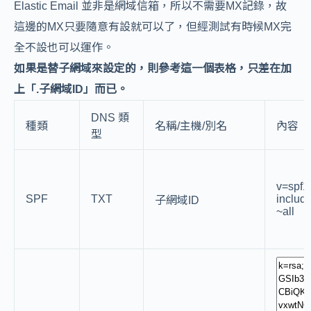
Elastic Email 並非是網域信箱，所以不需要MX記錄，故
這邊的MX只要隨意有設就可以了，但經測試有時候MX完
全不設也可以運作。
如果是替子網域來設定的，則參考這一個表格，只差在加
上「.子網域ID」而已。
DNS 類
種類
名稱/主機/別名
內容
型
v=spf1
SPF
TXT
includ
子網域ID
~all