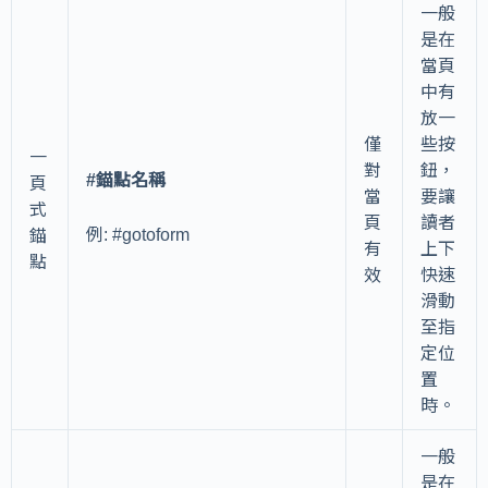
一般
是在
當頁
中有
放一
僅
些按
一
對
鈕，
#錨點名稱
頁
當
要讓
式
頁
讀者
例: #gotoform
錨
有
上下
點
效
快速
滑動
至指
定位
置
時。
一般
是在