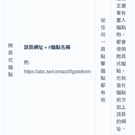
主選
單有
從
置入
任
錨點
何
時，
一
都會
跨
該頁網址 + #錨點名稱
頁
使用
頁
點
跨頁
式
例:
擊
式錨
錨
錨
點，
https://abc.tw/contact/#gotoform
點
點
也就
都
是在
有
錨點
效
前方
加上
該頁
的網
址。