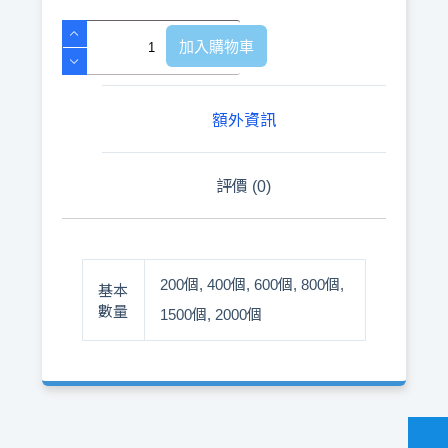
加入購物車
A
l
t
額外資訊
e
r
n
評價 (0)
a
t
i
v
e
:
200個, 400個, 600個, 800個,
基本
數量
1500個, 2000個