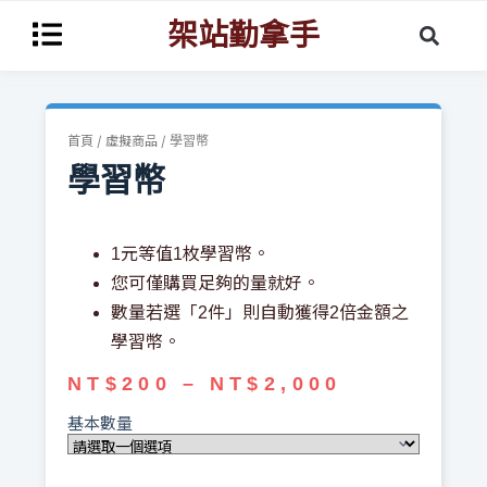
架站勤拿手
/
/ 學習幣
首頁
虛擬商品
學習幣
1元等值1枚學習幣。
您可僅購買足夠的量就好。
數量若選「2件」則自動獲得2倍金額之
學習幣。
NT$
200
–
NT$
2,000
基本數量