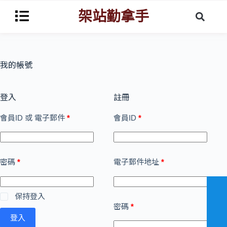
架站勤拿手
我的帳號
登入
註冊
會員ID 或 電子郵件
*
會員ID
*
密碼
*
電子郵件地址
*
A
保持登入
l
密碼
*
t
登入
e