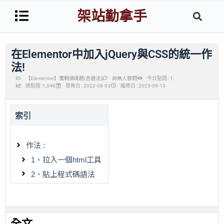
架站勤拿手
在Elementor中加入jQuery與CSS的統一作
法!
【Elementor】實戰情境題(含語法)
尚無人發問
今日點閱 : 1
總點閱 :1,046
發佈日 : 2022-08-03
編修日 : 2023-09-13
索引
作法 :
1、拉入一個html工具
2、貼上程式碼語法
全文