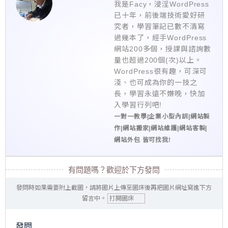
我是Facy，浸淫WordPress
已十年，前後端技術愛好研
究者，學習筆記已數不清寫
過幾本了，經手WordPress
網站200多個，授課與諮詢數
量也超過200個(次)以上。
WordPress很有趣，可深可
淺、也可成為你的一技之
長，學習永遠不嫌晚，快加
入學習行列吧!
一對一教學|企業小型內訓|網站製
作|網站搬家|網站維護|網站客製|
網站外包 皆可找我!
有問題嗎？歡迎於下方發問
發問時如果需要附上截圖，請將圖片上傳至圖床後再把圖片網址寫進下方
留言中。
打開圖床
發問