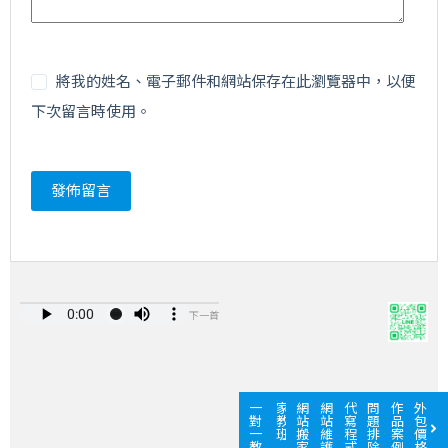
將我的姓名、電子郵件和網站保存在此瀏覽器中，以便
下次留言時使用。
發佈留言
下一首
一
家
網
網
代
問
作
外
對
教
站
站
寫
題
品
包
一
班
搬
維
程
排
案
價
教
家
護
式
除
例
格