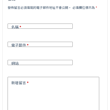
A
發佈留言必須填寫的電子郵件地址不會公開。
必填欄位標示為
*
l
t
e
r
名稱
*
n
a
t
i
電子郵件
*
v
e
:
網站
新增留言
*