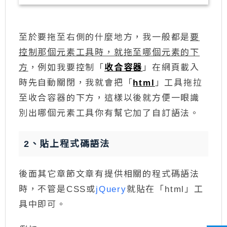
至於要拖至右側的什麼地方，我一般都是
要
控制那個元素工具時，就拖至哪個元素的下
方
，例如我要控制「
收合容器
」在網頁載入
時先自動關閉，我就會把「
html
」工具拖拉
至收合容器的下方，這樣以後就方便一眼識
別出哪個元素工具你有幫它加了自訂語法。
2、貼上程式碼語法
後面其它章節文章有提供相關的程式碼語法
時，不管是CSS或
jQuery
就貼在「html」工
具中即可。