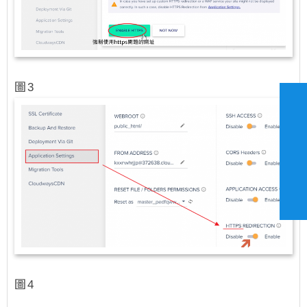
圖3
圖4