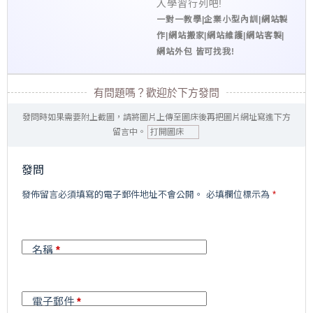
入學習行列吧!
一對一教學|企業小型內訓|網站製
作|網站搬家|網站維護|網站客製|
網站外包 皆可找我!
有問題嗎？歡迎於下方發問
發問時如果需要附上截圖，請將圖片上傳至圖床後再把圖片網址寫進下方
留言中。
打開圖床
發問
A
發佈留言必須填寫的電子郵件地址不會公開。
必填欄位標示為
*
l
t
e
r
名稱
*
n
a
t
i
電子郵件
*
v