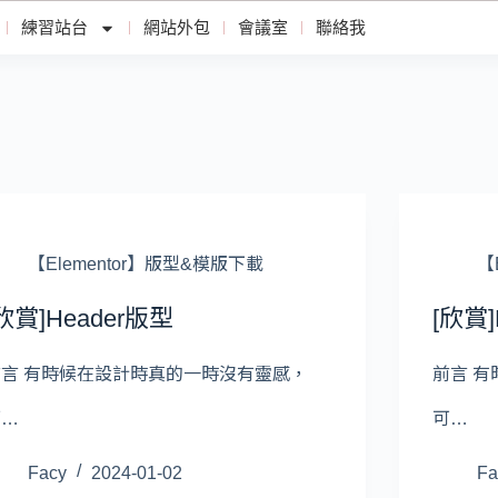
練習站台
網站外包
會議室
聯絡我
【Elementor】版型&模版下載
【
欣賞]Header版型
[欣賞]
前言 有時候在設計時真的一時沒有靈感，
前言 
可…
可…
Facy
2024-01-02
Fa