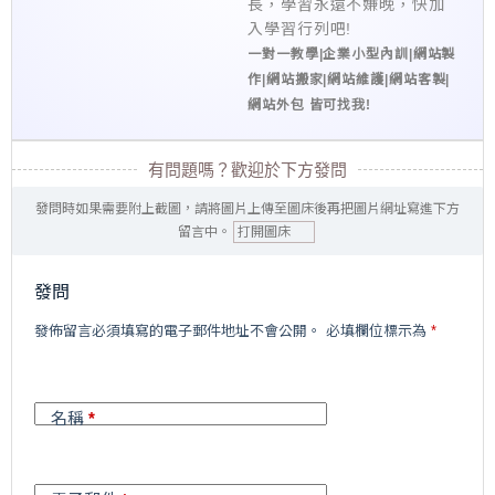
長，學習永遠不嫌晚，快加
入學習行列吧!
一對一教學|企業小型內訓|網站製
作|網站搬家|網站維護|網站客製|
網站外包 皆可找我!
有問題嗎？歡迎於下方發問
發問時如果需要附上截圖，請將圖片上傳至圖床後再把圖片網址寫進下方
留言中。
打開圖床
發問
A
發佈留言必須填寫的電子郵件地址不會公開。
必填欄位標示為
*
l
t
e
r
名稱
*
n
a
t
i