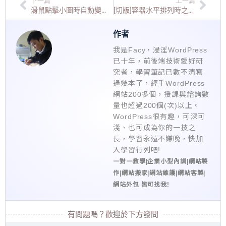
下一篇
上一篇
滑鼠點擊小圖時自動變換不同大圖(1)
[切版]容器水平排列時之高度不等高的解法
作者
我是Facy，浸淫WordPress
已十年，前後端技術愛好研
究者，學習筆記已數不清寫
過幾本了，經手WordPress
網站200多個，授課與諮詢數
量也超過200個(次)以上。
WordPress很有趣，可深可
淺、也可成為你的一技之
長，學習永遠不嫌晚，快加
入學習行列吧!
一對一教學|企業小型內訓|網站製
作|網站搬家|網站維護|網站客製|
網站外包 皆可找我!
有問題嗎？歡迎於下方發問