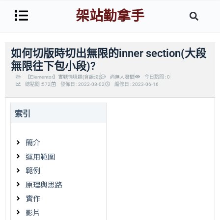
架站勤拿手
如何切版時切出無限的inner section​(大段
無限往下包小段)?
【Elementor】實戰情境題(含語法)
尚無人發問
今日點閱 : 0
總點閱 :572
發佈日 : 2022-08-02
編修日 : 2023-06-16
索引
簡介
運用範圍
範例
原理與思路
實作
影片