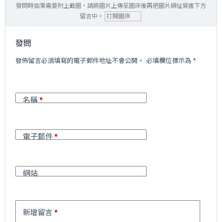
發問時如果需要附上截圖，請將圖片上傳至圖床後再把圖片網址寫進下方
留言中。
打開圖床
發問
A
發佈留言必須填寫的電子郵件地址不會公開。
必填欄位標示為
*
l
t
e
r
名稱
*
n
a
t
i
電子郵件
*
v
e
:
網站
新增留言
*