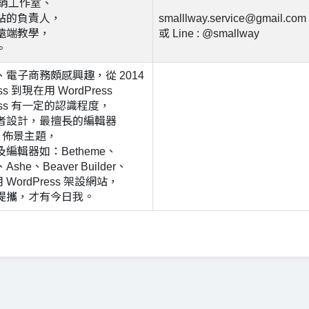
行銷工作室、
站的負責人，
smalllway.service@gmail.com
遠端教學，
或 Line : @smallway
。
電子商務頗感興趣，從 2014
s 到現在用 WordPress
ess 有一定的認識程度，
者設計，最擅長的編輯器
tra 佈景主題，
編輯器如：Betheme、
、Ashe、Beaver Builder、
 WordPress 架設網站，
提攜，才有今日我。