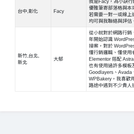
我是Facy，為小訣
優雅筆寄部落格與本
台中,彰化
Facy
若需要一對一或線上
均可與我聯絡與評估
從小就對於網路行銷、
年開始認識 WordPres
接案，對於 WordPr
懂行銷邏輯、懂使用
新竹,台北,
大郁
Elementor 搭配 As
新北
也有使用過許多模板及
Goodlayers、Avada
WPBakery，我喜歡用
路途中遇到不少貴人