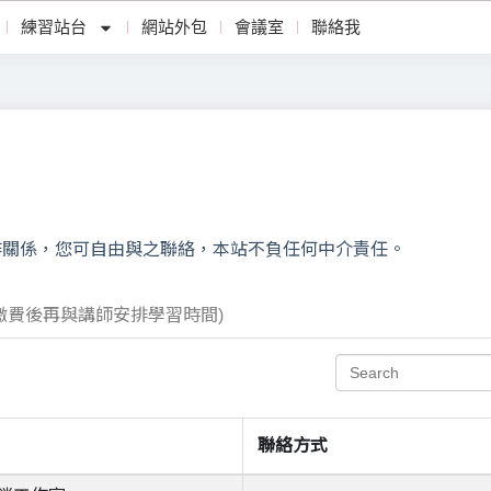
練習站台
網站外包
會議室
聯絡我
作關係，您可自由與之聯絡，本站不負任何中介責任。
繳費後再與講師安排學習時間)
S
e
a
r
聯絡方式
c
h