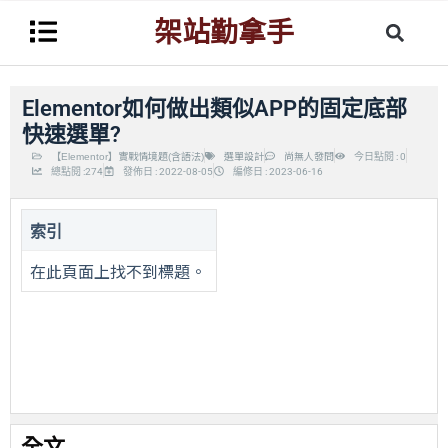
架站勤拿手
Elementor如何做出類似APP的固定底部
快速選單?
【Elementor】實戰情境題(含語法)
選單設計
尚無人發問
今日點閱 : 0
總點閱 :274
發佈日 : 2022-08-05
編修日 : 2023-06-16
索引
在此頁面上找不到標題。
全文