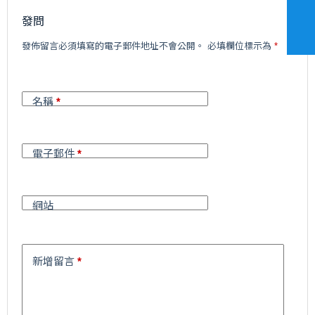
發問
A
發佈留言必須填寫的電子郵件地址不會公開。
必填欄位標示為
*
l
t
e
r
名稱
*
n
a
t
i
電子郵件
*
v
e
:
網站
新增留言
*