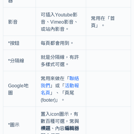
器
可插入Youtube影
常用在「首
影音
音、Vimeo影音、
頁」。
或站內影音。
*按鈕
每頁都會用到。
就是分隔線，有許
*分隔線
多樣式可選。
常用來做在「
聯絡
Google地
我們
」或「
活動報
圖
名頁
」、「頁尾
(footer)」。
置入icon圖示，有
數百種可選，常與
*圖示
標題
、內容
編輯器