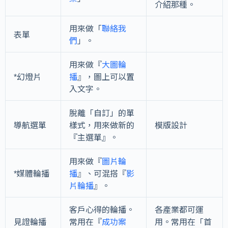
介紹那種。
用來做「
聯絡我
表單
們
」。
用來做『
大圖輪
*幻燈片
播
』，圖上可以置
入文字。
脫離「自訂」的單
導航選單
樣式，用來做新的
模版設計
『主選單』。
用來做『
圖片輪
*媒體輪播
播
』、可混搭『
影
片輪播
』。
客戶心得的輪播。
各產業都可運
見證輪播
常用在『
成功案
用。常用在「首