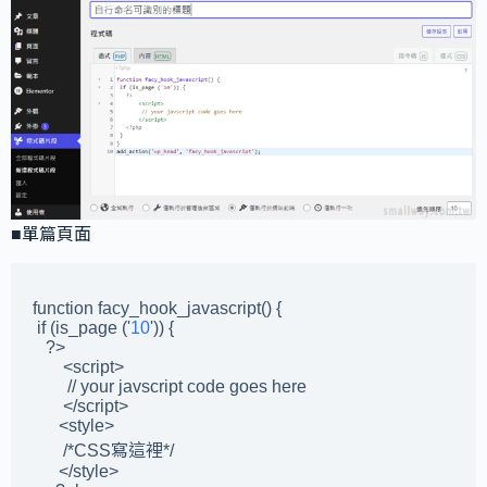
■單篇頁面
function facy_hook_javascript() {

 if (is_page ('
10
')) {

   ?>

       <script>

        // your javscript code goes here

       </script>

      <style>

       /*CSS寫這裡*/

      </style>
