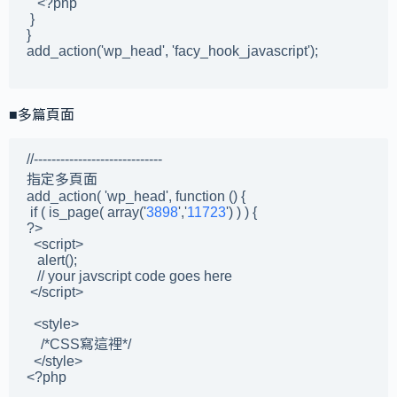
   <?php

 }

}

add_action('wp_head', 'facy_hook_javascript');

■多篇頁面
//-----------------------------

指定多頁面

add_action( 'wp_head', function () {

 if ( is_page( array('
3898
','
11723
') ) ) {

?>

  <script>

   alert();

   // your javscript code goes here

 </script>

  <style>

    /*CSS寫這裡*/

  </style>

<?php
