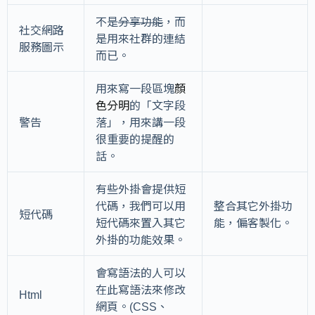
不是
分享功能
，而
社交網路
是用來社群的連結
服務圖示
而已。
用來寫一段區塊
顏
色分明
的「文字段
警告
落」，用來講一段
很重要的提醒的
話。
有些外掛會提供短
代碼，我們可以用
整合其它外掛功
短代碼
短代碼來置入其它
能，偏客製化。
外掛的功能效果。
會寫語法的人可以
在此寫語法來修改
Html
網頁。(CSS、