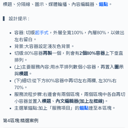
標題、分隔線、圖示、媒體輪播、內容編輯器、
錨點
。
▍ 設計提示 :
容器: 切版
起手式
，外層全寬100%，內層80%，以做出
左右留白。
背景:大容器設定淺灰色背景。
切版:80%容器
再製
一個，則會有
2個80%容器
上下垂直
排列。
(上)主要服務內容:用水平排列數個小容器，再置入
圖示
與
標題
。
(下)細切:從下方80%容器中再切左右兩欄, 左30%右
70%。
服務流程步驟:右邊會有兩個區塊，兩個區塊中各自再切
小容器並置入
標題
、
內文編輯器(加上左框線)
。
主選單錨點:加上「服務項目」的
錨點
連至本區塊。
第4區塊:精選案例