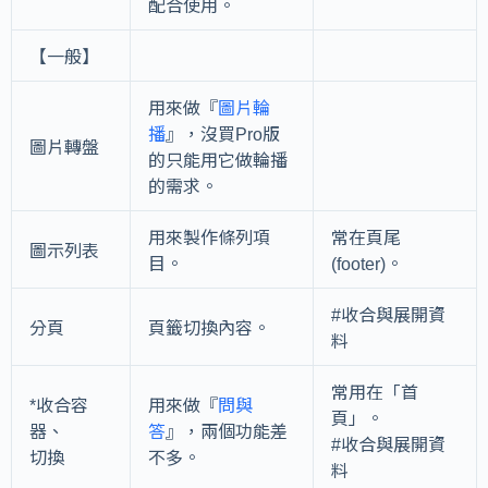
配合使用。
【一般】
用來做『
圖片輪
播
』，沒買Pro版
圖片轉盤
的只能用它做輪播
的需求。
用來製作條列項
常在頁尾
圖示列表
目。
(footer)。
#收合與展開資
分頁
頁籤切換內容。
料
常用在「首
*收合容
用來做『
問與
頁」。
器、
答
』，兩個功能差
#收合與展開資
切換
不多。
料