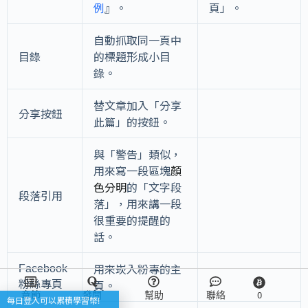
例
』。
頁」。
自動抓取同一頁中
目錄
的標題形成小目
錄。
替文章加入「分享
分享按鈕
此篇」的按鈕。
與「警告」類似，
用來寫一段區塊
顏
色分明
的「文字段
段落引用
落」，用來講一段
很重要的提醒的
話。
Facebook
用來崁入粉專的主
粉絲專頁
頁。
章節
發問
幫助
聯絡
0
每日登入可以累積學習幣!