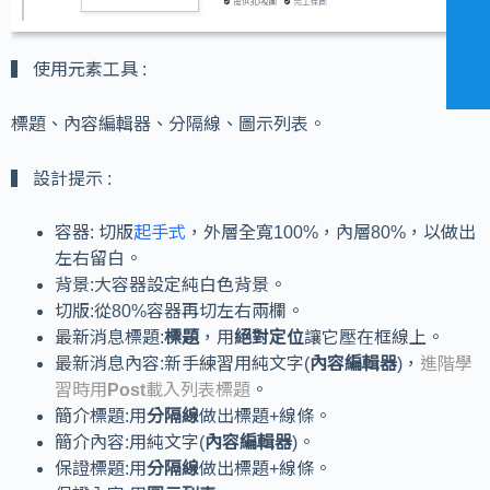
▍ 使用元素工具 :
標題、內容編輯器、分隔線、圖示列表。
▍ 設計提示 :
容器: 切版
起手式
，外層全寬100%，內層80%，以做出
左右留白。
背景:大容器設定純白色背景。
切版:從80%容器再切左右兩欄。
最新消息標題:
標題
，用
絕對定位
讓它壓在框線上。
最新消息內容:新手練習用純文字(
內容編輯器
)，
進階學
習時用
Post
載入列表標題
。
簡介標題:用
分隔線
做出標題+線條。
簡介內容:用純文字(
內容編輯器
)。
保證標題:用
分隔線
做出標題+線條。