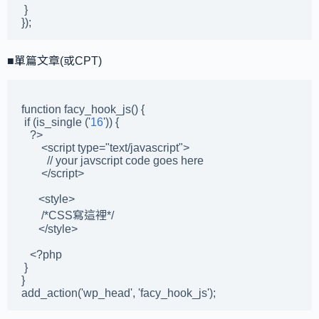
 }	 

});
■單篇文章(或CPT)
function facy_hook_js() {

 if (is_single ('
16
')) {

   ?>

       <script type="text/javascript">

         // your javscript code goes here

       </script>

      <style>

       /*CSS寫這裡*/

      </style>

   <?php

 }

}

add_action('wp_head', 'facy_hook_js');