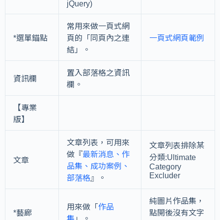
jQuery)
常用來做
一頁式網
*選單錨點
頁
的「同頁內之連
一頁式網頁範例
結」。
置入部落格之資訊
資訊欄
欄。
【專業
版】
文章列表，可用來
文章列表排除某
做『
最新消息、作
分類:Ultimate
文章
品集、成功案例、
Category
Excluder
部落格
』。
純圖片作品集，
用來做「
作品
*藝廊
點開後沒有文字
集
」。