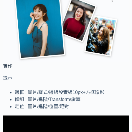
實作
提示:
邊框 : 圖片/樣式/邊線設實線10px+方框陰影
傾斜 : 圖片/進階/Transform/旋轉
定位 : 圖片/進階/位置/絕對