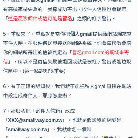
4、雖然你的
個人gmail
在網站中設定成
寄件人
，但這樣仍會
有高機率是失敗的，就算成功寄出，收件人信匣也會提示
「
這是風險郵件或這可能是
冒名
」之類的紅字警告。
5、重點來了，重點就是當你把
個人gmail
提供給網站端來當
寄件人時，在郵件傳送與接送的網路系統上你會這樣做會讓
你的網站所寄出的信被判定為「
冒名gmail.com的網域來寄
信
」，所以不是寄信失敗被退回或就是被紅字警告或進垃圾
信匣中。(這一點認知很重要)
6、有了正確的認知後，我們就不能把私人gmail直接在網站
中設定成寄件人，那應怎麼辦？
7、那麼我把「寄件人信箱」改成
「
XXX@smallway.com.tw
」，也就是假設我的網域是
「
smallway.com.tw
」，我就命名一個叫