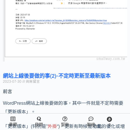
網站上線後要做的事(2)-不定時更新至最新版本
2023-07-30
尚無留言
前言
WordPress網站上線後要做的事，其中一件就是不定時需要
「更新版本」。
章節
發問
幫助
聯絡
0
「更新版本」(特別是”
外掛
“)，更新有時候是
功能
的優化或增