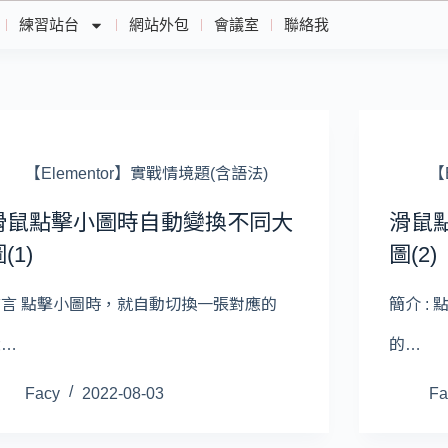
練習站台
網站外包
會議室
聯絡我
【Elementor】實戰情境題(含語法)
【
滑鼠點擊小圖時自動變換不同大
滑鼠
(1)
圖(2)
前言 點擊小圖時，就自動切換一張對應的
簡介 :
大…
的…
Facy
2022-08-03
Fa