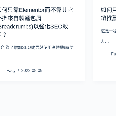
如何只靠Elementor而不靠其它
如何用
外掛來自製麵包屑
銷推
Breadcrumbs)以強化SEO效
這是一
用？
人…
介 為了增加SEO效果與使用者體驗(讓訪
Fa
客…
Facy
2022-08-09